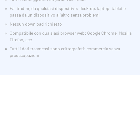
Fai trading da qualsiasi dispositivo: desktop, laptop, tablet e
passa da un dispositivo all’altro senza problemi
Nessun download richiesto
Compatibile con qualsiasi browser web: Google Chrome, Mozilla
Firefox, ecc
Tutti i dati trasmessi sono crittografati: commercia senza
preoccupazioni
Bitgordo LTD
Registration number ..........
Address: 92 Alexander Road London, United Kingdom SE53 1VU.