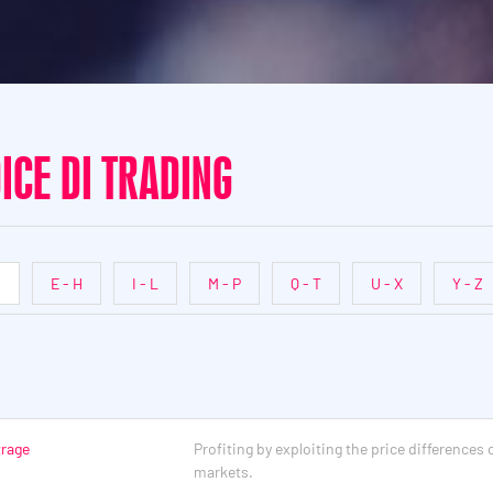
ICE DI TRADING
D
E - H
I - L
M - P
Q - T
U - X
Y - Z
trage
Profiting by exploiting the price differences o
markets.