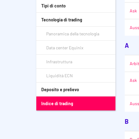
Tipi di conto
Ask
Tecnologia di trading
Auss
Panoramica della tecnologia
A
Data center Equinix
Infrastruttura
Arbi
Liquidità ECN
Ask
Deposito e prelievo
Indice di trading
Auss
B