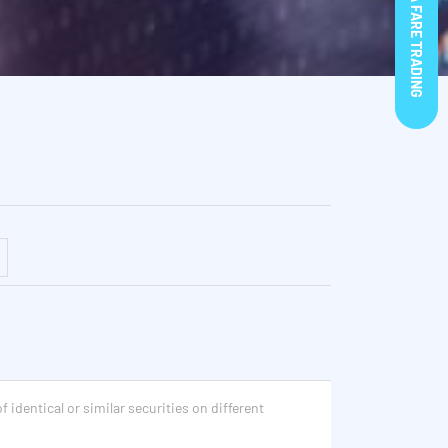
INIZIA SUBITO A FARE TRADING
f identical or similar securities on different