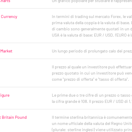
Charts
Un grafico popolare per studiare e rappresenta
 Currency
In termini di trading sul mercato Forex, le va
prima valuta della coppia è la valuta di base. L
di cambio sono generalmente quotati in un d
USA è la valuta di base; EUR / USD, l'EURO è l
 Market
Un lungo periodo di prolungato calo dei prez
Il prezzo al quale un investitore può effettua
prezzo quotato in cui un investitore può ven
come "prezzo di offerta" e "tasso di offerta".
Figure
Le prime due o tre cifre di un prezzo o tasso
la cifra grande è 108. Il prezzo EUR / USD di 1,
t Britain Pound
Il termine sterlina britannica è comunement
un nome ufficiale della valuta del Regno Unito
(plurale: sterline inglesi) viene utilizzato p