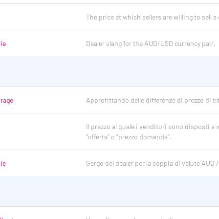
The price at which sellers are willing to sell a
ie
Dealer slang for the AUD/USD currency pair.
trage
Approfittando delle differenze di prezzo di tit
Il prezzo al quale i venditori sono disposti 
"offerta" o "prezzo domanda".
ie
Gergo del dealer per la coppia di valute AUD 