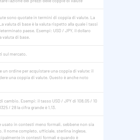
re l'azione dei prezzi delle coppie di valute
lute sono quotate in termini di coppia di valute. La
a valuta di base è la valuta rispetto alla quale i tassi
eterminato paese. Esempi: USD / JPY, il dollaro
a valuta di base.
zi sul mercato.
re un ordine per acquistare una coppia di valute; il
dere una coppia di valute. Questo è anche noto
 di cambio. Esempi: il tasso USD / JPY di 108,05 / 10
1325 / 28 la cifra grande è 1,13.
e usato in contesti meno formali, sebbene non sia
. Il nome completo, ufficiale, sterlina inglese,
rincipalmente in contesti formali e quando è