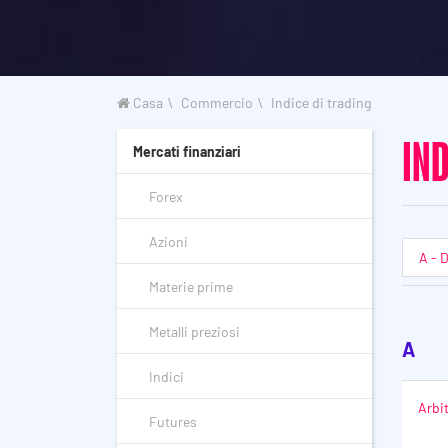
Casa
Commercio
Indice di trading
IND
Mercati finanziari
Forex
Azioni
A - 
Materie prime
Metalli preziosi
A
Indici
Arbi
Futures