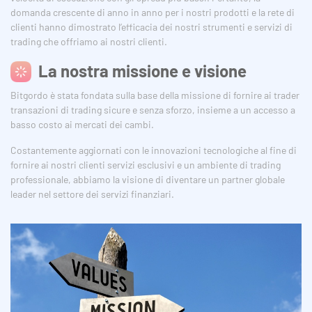
domanda crescente di anno in anno per i nostri prodotti e la rete di
clienti hanno dimostrato l’efficacia dei nostri strumenti e servizi di
trading che offriamo ai nostri clienti.
La nostra missione e visione
Bitgordo è stata fondata sulla base della missione di fornire ai trader
transazioni di trading sicure e senza sforzo, insieme a un accesso a
basso costo ai mercati dei cambi.
Costantemente aggiornati con le innovazioni tecnologiche al fine di
fornire ai nostri clienti servizi esclusivi e un ambiente di trading
professionale, abbiamo la visione di diventare un partner globale
leader nel settore dei servizi finanziari.