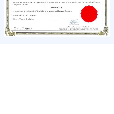
Tecnologia superiore
Esaminiamo e aggiorniamo costantemente la nostra tecnologia per
garantire che i nostri clienti possano operare con le migliori
piattaforme con l’esecuzione più rapida perché il millisecondo è
importante nel trading, specialmente con il Forex. Inoltre, forniamo
ai nostri trader opzioni di finanziamento gratuite e conti clienti
separati per la sicurezza e l’efficienza delle transazioni.
Risorse complementari
Ci impegniamo per il successo del nostro trader, fornendo così non