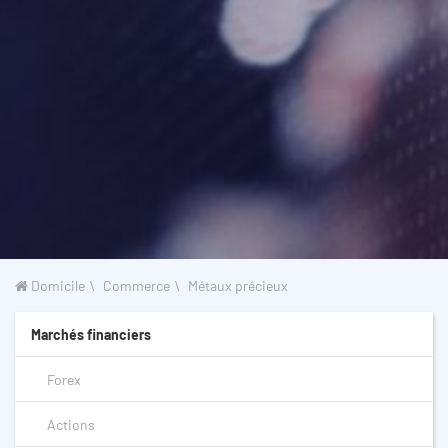
Domicile
Commerce
Métaux précieux
Marchés financiers
Forex
Actions