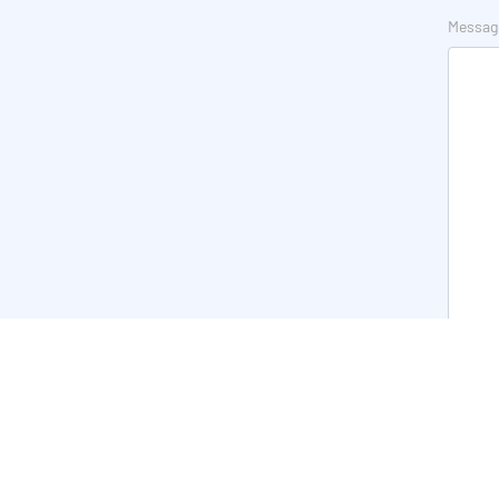
Messag