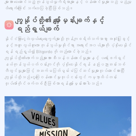
များအား ပေးဆောင်သည့် ကုန်သွယ်မှုကိရိယာများနှင့် ဝန်ဆောင်မှုများသည် မည်မျှ
ထိရောက်ကြောင်း သက်သေပြခဲ့ပြီးဖြစ်သည်။
ကျွန်ုပ်တို့၏ မျှော်မှန်းချက်နှင့်
ရည်ရွယ်ချက်
နိုင်ငံခြားငွေလဲလှယ်ရေးဈေးကွက်များသို့ ကုန်ကျစရိတ်သက်သာစွာ အသုံးပြုခွင့်
နှင့်အတူ လွယ်ကူသော ကုန်သွယ်မှုဆိုင်ရာ အရောင်းအ၀ယ်များကို ပံ့ပိုးပေးနိုင်
ရန် ရည်ရွယ်၍ Bitgordo ကို တည်ထောင်ခဲ့သည်။
ကျွန်ုပ်တို့၏ဖောက်သည်များအား သီးသန့်ဝန်ဆောင်မှုများနှင့် ပရော်ဖက်ရှင်
နယ်ကုန်သွယ်ပတ်ဝန်းကျင်ကို ပံ့ပိုးပေးနိုင်ရန် နည်းပညာဆန်းသစ်
တီထွင်မှုများဖြင့် အဆက်မပြတ်မွမ်းမံပြင်ဆင်မှုများလုပ်ဆောင်ထားပြီး
ကျွန်ုပ်တို့သည် ငွေကြေးဝန်ဆောင်မှုလုပ်ငန်းတွင် ကမ္ဘာ့ထိပ်တန်း
လုပ်ဖော်ကိုင်ဖက်တစ်ဦးဖြစ်လာရန် မျှော်မှန်းထားပါသည်။