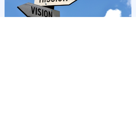
အဖွဲ့အစည်းအဆင့် ထုတ်ကုန်များ
ပြိုင်ဘက်ကင်းသော စျေးကွက်၏အတိမ်အနက် (1:500 လွှမ်းမိုးမှုတွင်
ကလစ်တစ်ခုလျှင် အရောင်းအ၀ယ် 100 အထိ )
တဦးထဲကုန်သွယ်မှု – လည်ပတ်မှုအမြန်နှုန်းနှင့် ရနိုင်သောစျေးကွက်
များကို တိုးမြှင့်နေစဉ် ပျံ့နှံ့မှုကို လျှော့ချပေးသည့် စုစည်းမှုစနစ်
24/6 တိုက်ရိုက်ပံ့ပိုးမှုဖြင့် ကိုယ်ပိုင်အကောင့်မန်နေဂျာဖြင့် စိတ်ကြိုက်
အကောင့်ပံ့ပိုးမှု
Virtual Private Servers (VPS) သည် သင်၏ကိုယ်ပိုင်လုပ်ငန်းဖြစ်လာ
သည်။
အဖွဲ့အစည်းဆိုင်ရာ မိတ်ဖက်များ နှင့် လုပ်ငန်းခွဲ
များ