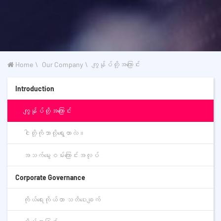
Home
Our Company
ကျွန်ုပ်တို့အကြောင်း
Introduction
ကျွန်ုပ်တို့အကြောင်း
ငါတို့ကိုဘာလို့ရွေးတာလဲ။
အသက်မွေးဝမ်းကြောင်းအလုပ်
Corporate Governance
ကိုယ်ရေးကိုယ်တာ သတိပေးချက်