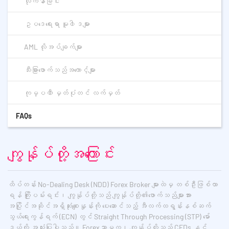
လိုက်နာခြင်း
ဥပဒေရေးရာ မူ၀ါဒများ
AML လိုအပ်ချက်များ
သီးခြားဖောက်သည်အကောင့်များ
ကုမ္ပဏီ မှတ်ပုံတင် လက်မှတ်
FAQs
ကျွန်ုပ်တို့အကြောင်း
ထိပ်တန်း No-Dealing Desk (NDD) Forex Broker များထဲမှ တစ်ဦးဖြစ်လာ
ရန် ကြိုးပမ်းရင်း၊ ကျွန်ုပ်တို့သည် ကျွန်ုပ်တို့၏ဖောက်သည်များအား
အပြိုင်အဆိုင်အရှိဆုံးစျေးနှုန်းကို ပေးဆောင်သည့် အီလက်ထရွန်းနစ်ဆက်
သွယ်ရေးကွန်ရက် (ECN) တွင် Straight Through Processing (STP) မော်
ဒယ်ကို အသုံးပြုပါသည်။ Forexသာမက၊ ကျွန်ုပ်တို့သည် CFDs နှင့်