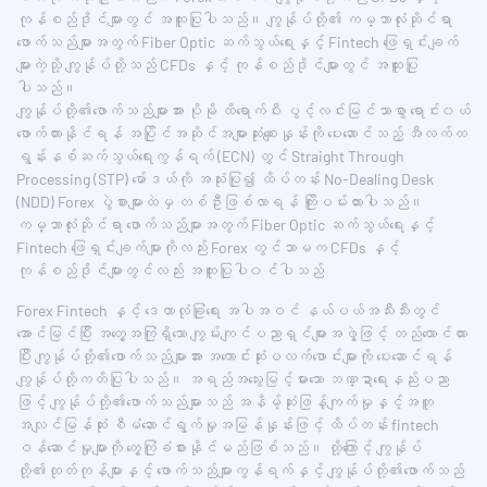
ကုန်စည်ဒိုင်များတွင် အထူးပြုပါသည်။ ကျွန်ုပ်တို့၏ ကမ္ဘာလုံးဆိုင်ရာ
ဖောက်သည်များအတွက် Fiber Optic ဆက်သွယ်ရေးနှင့် Fintech ဖြေရှင်းချက်
များကဲ့သို့ ကျွန်ုပ်တို့သည် CFDs နှင့် ကုန်စည်ဒိုင်များတွင် အထူးပြု
ပါသည်။
ကျွန်ုပ်တို့၏ဖောက်သည်များအား ပိုမို ထိရောက်ပီး ပွင့်လင်းမြင်သာစွာ ‌ရောင်း၀ယ်
ဖောက်ကားနိုင်ရန် အပြိုင်အဆိုင်အများဆုံးစျေးနှုန်းကို ပေးဆောင်သည့် အီလက်ထ
ရွန်းနစ်ဆက်သွယ်ရေးကွန်ရက် (ECN) တွင် Straight Through
Processing (STP) မော်ဒယ်ကို အသုံးပြု၍ ထိပ်တန်း No-Dealing Desk
(NDD) Forex ပွဲစားများထဲမှ တစ်ဦးဖြစ်လာရန် ကြိုးပမ်းထားပါသည်။
ကမ္ဘာလုံးဆိုင်ရာ ဖောက်သည်များအတွက် Fiber Optic ဆက်သွယ်ရေးနှင့်
Fintech ဖြေရှင်းချက်များကိုလည်း Forex တွင်သာမက CFDs နှင့်
ကုန်စည်ဒိုင်များတွင်လည်း အထူးပြုပါ၀င်ပါသည်
Forex Fintech နှင့် ဒေတာလုံခြုံရေး အပါအဝင် နယ်ပယ်အသီးသီးတွင်
အောင်မြင်ပြီး အတွေ့အကြုံရှိသော ကျွမ်းကျင်ပညာရှင်များအဖွဲ့ဖြင့် တည်ထောင်ထား
ပြီး ကျွန်ုပ်တို့၏ဖောက်သည်များအား အကောင်းဆုံးပလက်ဖောင်းများကို ပေးဆောင်ရန်
ကျွန်ုပ်တို့ကတိပြုပါသည်။ အရည်အသွေးမြင့်မားသော ဘဏ္ဍာရေးနည်းပညာ
ဖြင့် ကျွန်ုပ်တို့၏ဖောက်သည်များသည် အနိမ့်ဆုံးဖြန့်ကျက်မှုနှင့်အတူ
အလျင်မြန်ဆုံး စီမံဆောင်ရွက်မှုအမြန်နှုန်းဖြင့် ထိပ်တန်း fintech
ဝန်ဆောင်မှုများကို တွေ့ကြုံခံစားနိုင်မည်ဖြစ်သည်။ ထို့ကြောင့် ကျွန်ုပ်
တို့၏ထုတ်ကုန်များနှင့် ဖောက်သည်များကွန်ရက်နှင့် ကျွန်ုပ်တို့၏ဖောက်သည်