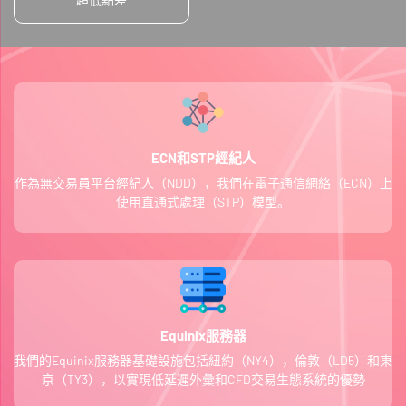
ECN和STP經紀人
作為無交易員平台經紀人（NDD），我們在電子通信網絡（ECN）上
使用直通式處理（STP）模型。
Equinix服務器
我們的Equinix服務器基礎設施包括紐約（NY4），倫敦（LD5）和東
京（TY3），以實現低延遲外彙和CFD交易生態系統的優勢